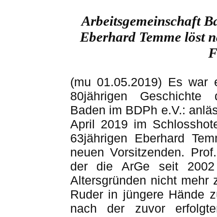
Arbeitsgemeinschaft B
Eberhard Temme löst n
F
(
mu
01.05.2019) Es war e
80jährigen Geschichte 
Baden im
BDPh
e.V.: anlä
April 2019 im Schlosshot
63jährigen Eberhard Te
neuen Vorsitzenden. Prof.
der die
ArGe
seit 2002 g
Altersgründen nicht mehr z
Ruder in jüngere Hände z
nach der zuvor erfolgt