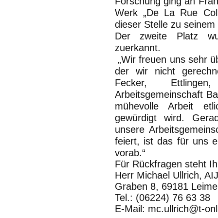
Forschung ging an Fran
Werk „De La Rue Coll
dieser Stelle zu seinem v
Der zweite Platz w
zuerkannt.
„Wir freuen uns sehr ü
der wir nicht gerech
Fecker, Ettling
Arbeitsgemeinschaft Ba
mühevolle Arbeit etl
gewürdigt wird. Gera
unsere Arbeitsgemeins
feiert, ist das für un
vorab.“
Für Rückfragen steht I
Herr Michael Ullrich, AI
Graben 8, 69181 Leime
Tel.: (06224) 76 63 38
E-Mail: mc.ullrich@t-onl